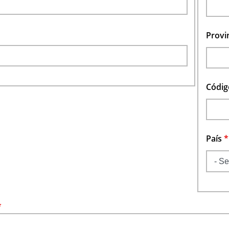
Provi
Códig
País
*
*