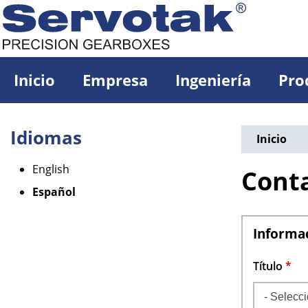
Pasar
al
contenido
principal
Inicio
Empresa
Ingeniería
Pro
Idiomas
Inicio
English
Cont
Español
Informa
Título
*