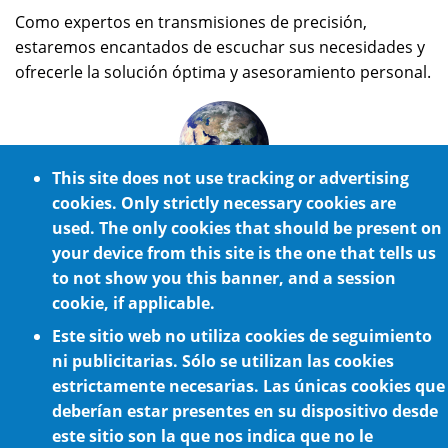
Como expertos en transmisiones de precisión,
estaremos encantados de escuchar sus necesidades y
ofrecerle la solución óptima y asesoramiento personal.
This site does not use tracking or advertising
cookies. Only strictly necessary cookies are
Servotak en el Mundo
used. The only cookies that should be present on
Desde nuestras oficinas estratégicamente situadas en
your device from this site is the one that tells us
España, atendemos a clientes de todo el mundo.
to not show you this banner, and a session
cookie, if applicable.
Este sitio web no utiliza cookies de seguimiento
ni publicitarias. Sólo se utilizan las cookies
estrictamente necesarias. Las únicas cookies que
deberían estar presentes en su dispositivo desde
este sitio son la que nos indica que no le
Política de cookies