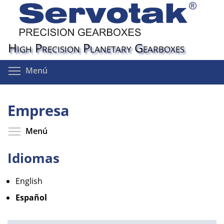
Pasar
al
contenido
principal
High Precision Planetary Gearboxes
Toggle menu visibility
Menú
Empresa
Toggle menu visibility
Menú
Idiomas
English
Español