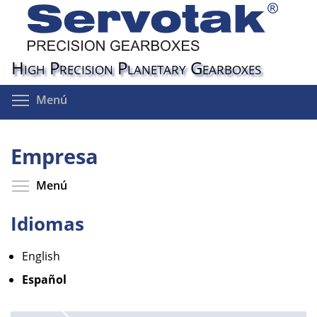
Pasar
al
contenido
principal
High Precision Planetary Gearboxes
Toggle menu visibility
Menú
Empresa
Toggle menu visibility
Menú
Idiomas
English
Español