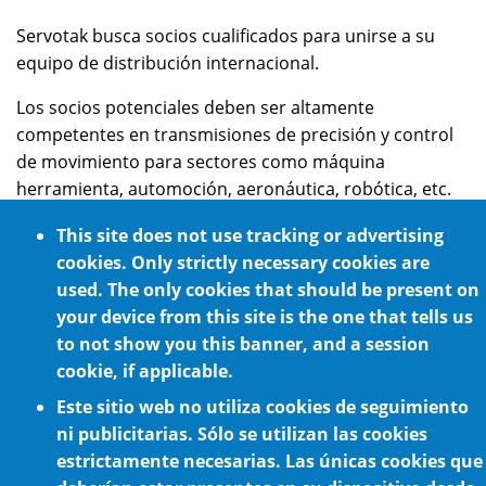
Servotak busca socios cualificados para unirse a su
equipo de distribución internacional.
Los socios potenciales deben ser altamente
competentes en transmisiones de precisión y control
de movimiento para sectores como máquina
herramienta, automoción, aeronáutica, robótica, etc.
Servotak busca relaciones a largo plazo y
This site does not use tracking or advertising
proporcionará excelentes servicios de marketing y
cookies. Only strictly necessary cookies are
asistencia técnica a todos sus socios distribuidores.
used. The only cookies that should be present on
your device from this site is the one that tells us
Póngase en contacto con Servotak directamente o
to not show you this banner, and a session
utilice el formulario de contacto.
cookie, if applicable.
Teléfono: +34 963 950 442
Este sitio web no utiliza cookies de seguimiento
ni publicitarias. Sólo se utilizan las cookies
estrictamente necesarias. Las únicas cookies que