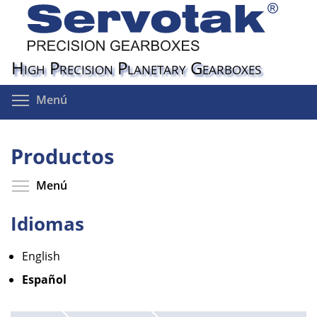
Pasar
al
contenido
principal
High Precision Planetary Gearboxes
Toggle menu visibility
Menú
Productos
Toggle menu visibility
Menú
Idiomas
English
Español