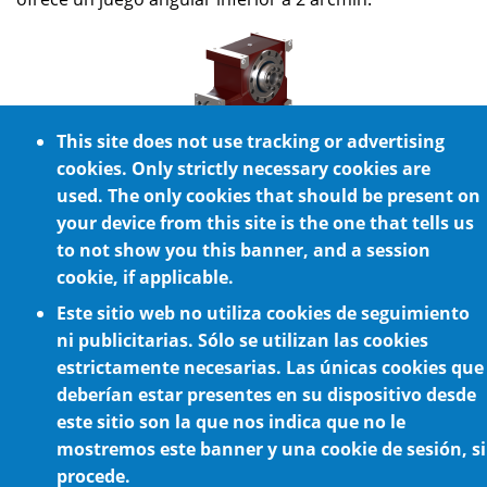
This site does not use tracking or advertising
Reductor MA-100
cookies. Only strictly necessary cookies are
used. The only cookies that should be present on
El reductor angular de alta precisión MA-100 puede
your device from this site is the one that tells us
transmitir hasta 1600 Nm según ratios y admite
to not show you this banner, and a session
servomotores de hasta 30kW. La versión mas precisa
cookie, if applicable.
ofrece un juego angular inferior a 2 arcmin.
Este sitio web no utiliza cookies de seguimiento
ni publicitarias. Sólo se utilizan las cookies
estrictamente necesarias. Las únicas cookies que
deberían estar presentes en su dispositivo desde
este sitio son la que nos indica que no le
mostremos este banner y una cookie de sesión, si
Política de cookies
procede.