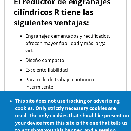
El reductor de engranajes
cilíndricos R tiene las
siguientes ventajas:
Engranajes cementados y rectificados,
ofrecen mayor fiabilidad y más larga
vida
Diseño compacto
Excelente fiabilidad
Para ciclo de trabajo continuo e
intermitente
Cumple los requisitos ATEX
This site does not use tracking or advertising
Opcionalmente, lubricado con grasa
cookies. Only strictly necessary cookies are
alimentaria certificada NFS H1
used. The only cookies that should be present on
your device from this site is the one that tells us
Montaje en cualquier posición
to not show you this banner, and a session