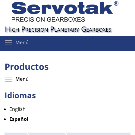
Pasar
al
contenido
principal
High Precision Planetary Gearboxes
Toggle menu visibility
Menú
Productos
Toggle menu visibility
Menú
Idiomas
English
Español