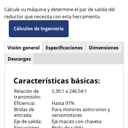
Calcule su máquina y determine el par de salida del
reductor que necesita con esta herramienta
Cálculos de Ingeniería
Visión general
(solapa
Especificaciones
Dimensiones
Horizontal
activa)
Descargas
Tabs
Características básicas:
Relación de
5.30:1 a 246.54:1
transmisión:
Eficiencia:
Hasta 97%
Bridas de
Para motores asíncronos y
entrada:
servomotores
Eje de salida:
Eje macizo con chaveta
Ejecuciones
Brida de salida