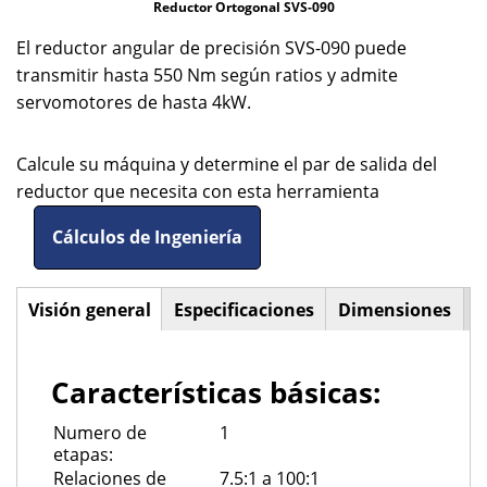
Reductor Ortogonal SVS-090
El reductor angular de precisión SVS-090 puede
transmitir hasta 550 Nm según ratios y admite
servomotores de hasta 4kW.
Calcule su máquina y determine el par de salida del
reductor que necesita con esta herramienta
Cálculos de Ingeniería
Visión general
(solapa
Especificaciones
Dimensiones
Horizontal
activa)
Tabs
Características básicas:
Numero de
1
etapas:
Relaciones de
7.5:1 a 100:1