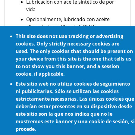
Lubricación con aceite sintético de por
vida
Opcionalmente, lubricado con aceite
alimentario certificado NFS H1
This site does not use tracking or advertising
Montaje en cualquier posición
cookies. Only strictly necessary cookies are
Fácil montaje del motor
used. The only cookies that should be present on
Funcionamiento silencioso
your device from this site is the one that tells us
to not show you this banner, and a session
cookie, if applicable.
Este sitio web no utiliza cookies de seguimiento
ni publicitarias. Sólo se utilizan las cookies
estrictamente necesarias. Las únicas cookies que
deberían estar presentes en su dispositivo desde
este sitio son la que nos indica que no le
Política de cookies
mostremos este banner y una cookie de sesión, si
procede.