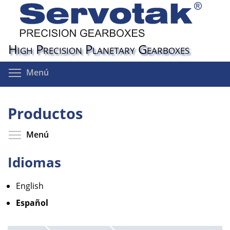
Pasar
al
contenido
principal
High Precision Planetary Gearboxes
Toggle menu visibility
Menú
Productos
Toggle menu visibility
Menú
Idiomas
English
Español