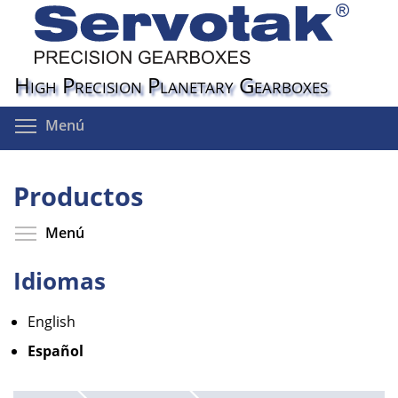
Pasar
al
contenido
principal
High Precision Planetary Gearboxes
Toggle menu visibility
Menú
Productos
Toggle menu visibility
Menú
Idiomas
English
Español