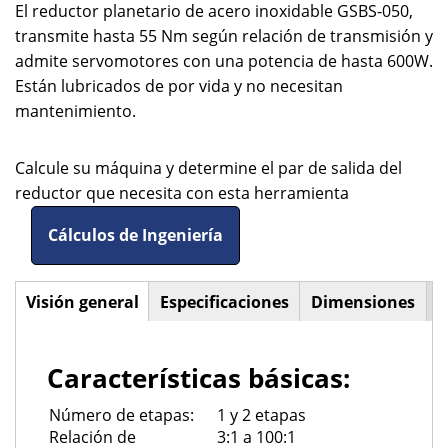
El reductor planetario de acero inoxidable GSBS-050,
transmite hasta 55 Nm según relación de transmisión y
admite servomotores con una potencia de hasta 600W.
Están lubricados de por vida y no necesitan
mantenimiento.
Calcule su máquina y determine el par de salida del
reductor que necesita con esta herramienta
Cálculos de Ingeniería
Visión general
(solapa
Especificaciones
Dimensiones
Horizontal
activa)
Tabs
Características básicas:
Número de etapas:
1 y 2 etapas
Relación de
3:1 a 100:1