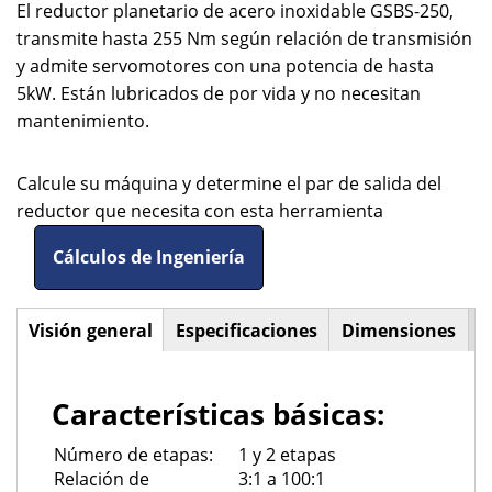
El reductor planetario de acero inoxidable GSBS-250,
transmite hasta 255 Nm según relación de transmisión
y admite servomotores con una potencia de hasta
5kW. Están lubricados de por vida y no necesitan
mantenimiento.
Calcule su máquina y determine el par de salida del
reductor que necesita con esta herramienta
Cálculos de Ingeniería
Visión general
(solapa
Especificaciones
Dimensiones
Horizontal
activa)
Tabs
Características básicas:
Número de etapas:
1 y 2 etapas
Relación de
3:1 a 100:1