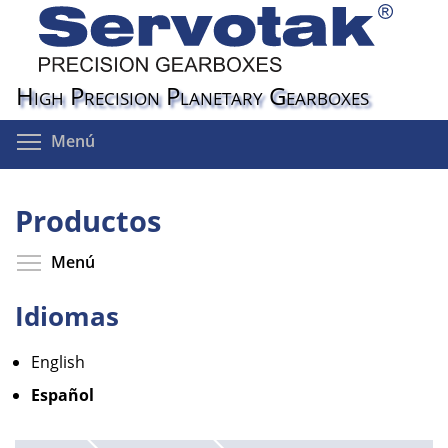
Pasar
al
contenido
principal
High Precision Planetary Gearboxes
Toggle menu visibility
Menú
Productos
Toggle menu visibility
Menú
Idiomas
English
Español