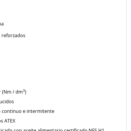
na
o reforzados
3
r (Nm / dm
)
ucidos
o continuo e intermitente
os ATEX
icado con aceite alimentario certificado NFS H1