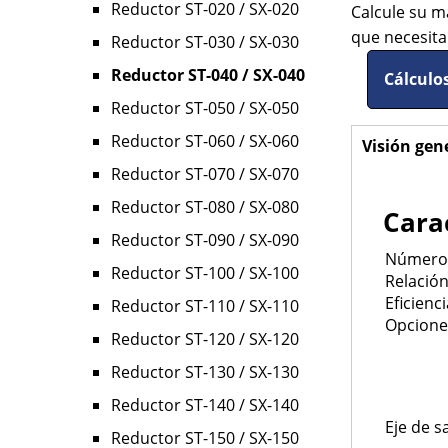
Reductor ST-020 / SX-020
Calcule su m
que necesit
Reductor ST-030 / SX-030
Reductor ST-040 / SX-040
Cálculos
Reductor ST-050 / SX-050
Reductor ST-060 / SX-060
Visión gen
Horizo
Reductor ST-070 / SX-070
Tabs
Reductor ST-080 / SX-080
Carac
Reductor ST-090 / SX-090
Número 
Reductor ST-100 / SX-100
Relación
Eficienci
Reductor ST-110 / SX-110
Opcione
Reductor ST-120 / SX-120
Reductor ST-130 / SX-130
Reductor ST-140 / SX-140
Eje de sa
Reductor ST-150 / SX-150