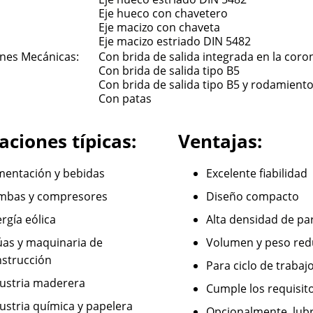
Eje hueco con chavetero
Eje macizo con chaveta
Eje macizo estriado DIN 5482
ones Mecánicas:
Con brida de salida integrada en la coro
Con brida de salida tipo B5
Con brida de salida tipo B5 y rodamient
Con patas
aciones típicas:
Ventajas:
mentación y bebidas
Excelente fiabilidad
mbas y compresores
Diseño compacto
rgía eólica
Alta densidad de pa
as y maquinaria de
Volumen y peso red
strucción
Para ciclo de trabaj
ustria maderera
Cumple los requisit
ustria química y papelera
Opcionalmente, lubr