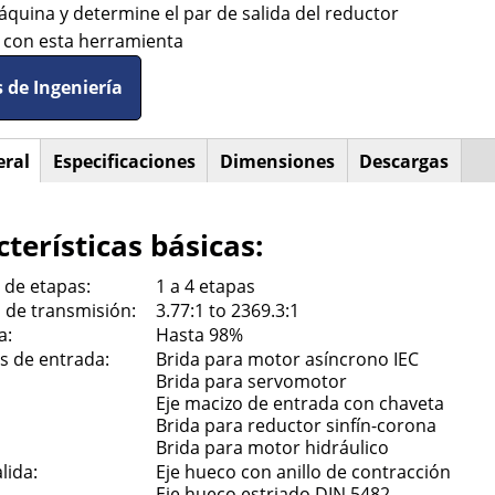
áquina y determine el par de salida del reductor
a con esta herramienta
 de Ingeniería
eral
(solapa
Especificaciones
Dimensiones
Descargas
ntal
activa)
terísticas básicas:
de etapas:
1 a 4 etapas
 de transmisión:
3.77:1 to 2369.3:1
a:
Hasta 98%
s de entrada:
Brida para motor asíncrono IEC
Brida para servomotor
Eje macizo de entrada con chaveta
Brida para reductor sinfín-corona
Brida para motor hidráulico
lida:
Eje hueco con anillo de contracción
Eje hueco estriado DIN 5482