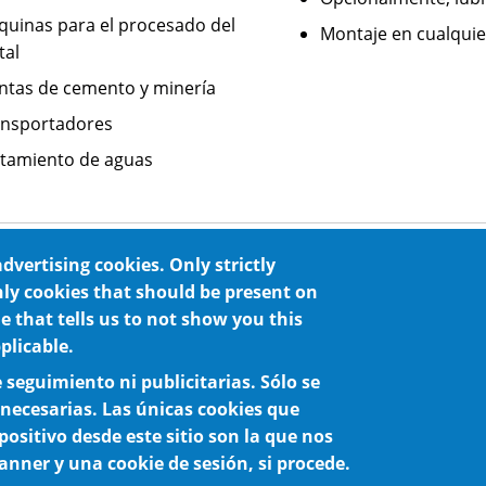
uinas para el procesado del
Montaje en cualquie
tal
ntas de cemento y minería
ansportadores
tamiento de aguas
advertising cookies. Only strictly
nly cookies that should be present on
ne that tells us to not show you this
plicable.
e seguimiento ni publicitarias. Sólo se
 necesarias. Las únicas cookies que
positivo desde este sitio son la que nos
anner y una cookie de sesión, si procede.
Política de cookies