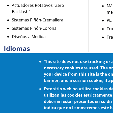
Actuadores Rotativos "Zero
Máq
Backlash"
me
Sistemas Piñón-Cremallera
Pla
Sistemas Piñón-Corona
Tr
Diseños a Medida
Tra
Idiomas
English
This site does not use tracking or 
necessary cookies are used. The o
Español
your device from this site is the o
banner, and a session cookie, if ap
Este sitio web no utiliza cookies d
utilizan las cookies estrictamente
deberían estar presentes en su dis
indica que no le mostremos este b