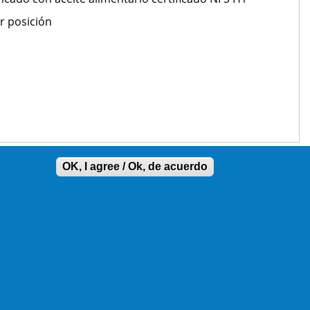
r posición
OK, I agree / Ok, de acuerdo