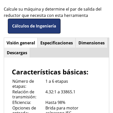
Calcule su máquina y determine el par de salida del
reductor que necesita con esta herramienta
Cálculos de Ingeniería
Visión general
(solapa
Especificaciones
Dimensiones
Horizontal
activa)
Descargas
Tabs
Características básicas:
Número de
1 a 6 etapas
etapas:
Relación de
4.32:1 a 33865.1
transmisión:
Eficiencia:
Hasta 98%
Opciones de
Brida para motor
entrada:
asíncrono IEC