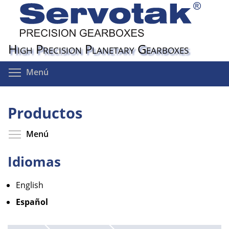
Pasar
al
contenido
principal
High Precision Planetary Gearboxes
Toggle menu visibility
Menú
Productos
Toggle menu visibility
Menú
Idiomas
English
Español