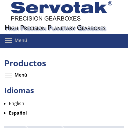
Pasar
al
contenido
principal
High Precision Planetary Gearboxes
Toggle menu visibility
Menú
Productos
Toggle menu visibility
Menú
Idiomas
English
Español