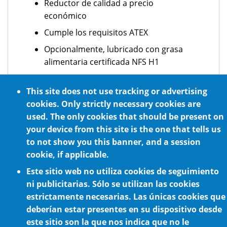
Reductor de calidad a precio
económico
Cumple los requisitos ATEX
Opcionalmente, lubricado con grasa
alimentaria certificada NFS H1
Montaje en cualquier posición
This site does not use tracking or advertising
Fácil montaje del motor
cookies. Only strictly necessary cookies are
Marcha silenciosa gracias a engranajes
used. The only cookies that should be present on
de alta calidad
your device from this site is the one that tells us
to not show you this banner, and a session
cookie, if applicable.
Este sitio web no utiliza cookies de seguimiento
ni publicitarias. Sólo se utilizan las cookies
estrictamente necesarias. Las únicas cookies que
deberían estar presentes en su dispositivo desde
este sitio son la que nos indica que no le