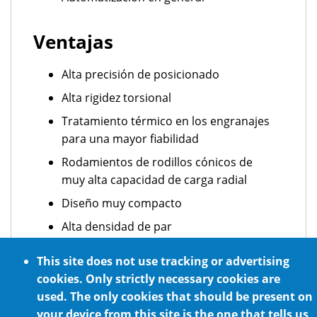
Ventajas
Alta precisión de posicionado
Alta rigidez torsional
Tratamiento térmico en los engranajes
para una mayor fiabilidad
Rodamientos de rodillos cónicos de
muy alta capacidad de carga radial
Diseño muy compacto
Alta densidad de par
Libre de mantenimiento
This site does not use tracking or advertising
Fácil montaje del motor
cookies. Only strictly necessary cookies are
used. The only cookies that should be present on
Marcha silenciosa gracias a engranajes
your device from this site is the one that tells us
de alta calidad