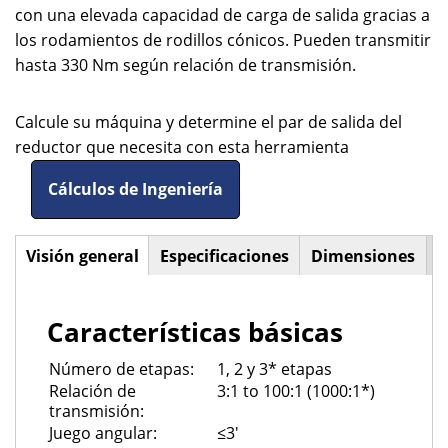
con una elevada capacidad de carga de salida gracias a
los rodamientos de rodillos cónicos. Pueden transmitir
hasta 330 Nm según relación de transmisión.
Calcule su máquina y determine el par de salida del
reductor que necesita con esta herramienta
Cálculos de Ingeniería
Visión general
(solapa
Especificaciones
Dimensiones
Horizontal
activa)
Tabs
Características básicas
Número de etapas:
1, 2 y 3* etapas
Relación de
3:1 to 100:1 (1000:1*)
transmisión:
Juego angular:
≤3'