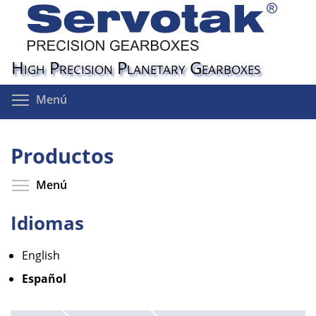
Pasar
al
contenido
principal
High Precision Planetary Gearboxes
Toggle menu visibility
Menú
Productos
Toggle menu visibility
Menú
Idiomas
English
Español