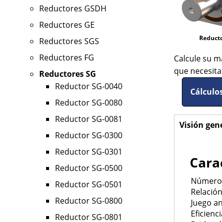
Reductores GSDH
Reductores GE
Reducto
Reductores SGS
Reductores FG
Calcule su m
que necesit
Reductores SG
Reductor SG-0040
Cálculos
Reductor SG-0080
Reductor SG-0081
Visión gen
Horizo
Reductor SG-0300
Tabs
Reductor SG-0301
Carac
Reductor SG-0500
Número 
Reductor SG-0501
Relación
Reductor SG-0800
Juego an
Eficienci
Reductor SG-0801