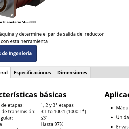
r Planetario SG-3000
áquina y determine el par de salida del reductor
a con esta herramienta
 de Ingeniería
eral
(solapa
Especificaciones
Dimensiones
ntal
activa)
terísticas básicas
Aplica
de etapas:
1, 2 y 3* etapas
Máqui
 de transmisión:
3:1 to 100:1 (1000:1*)
Unida
gular:
≤3'
a
Hasta 97%
Envas