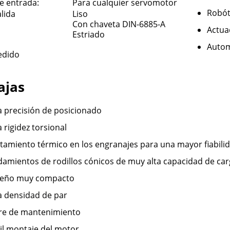
e entrada:
Para cualquier servomotor
Robót
alida
Liso
Con chaveta DIN-6885-A
Actua
Estriado
Autom
edido
ajas
a precisión de posicionado
a rigidez torsional
tamiento térmico en los engranajes para una mayor fiabili
amientos de rodillos cónicos de muy alta capacidad de car
seño muy compacto
a densidad de par
re de mantenimiento
il montaje del motor