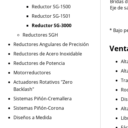
Bridas d
Reductor SG-1500
Eje de s
Reductor SG-1501
Reductor SG-3000
* Bajo p
Reductores SGH
Reductores Angulares de Precisión
Vent
Reductores de Acero Inoxidable
Alt
Reductores de Potencia
Alt
Motorreductores
Tra
Actuadores Rotativos "Zero
Backlash"
Rod
Sistemas Piñón-Cremallera
Di
Sistemas Piñón-Corona
Alt
Diseños a Medida
Lib
Fác