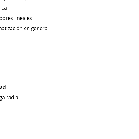
ica
dores lineales
atización en general
dad
ga radial